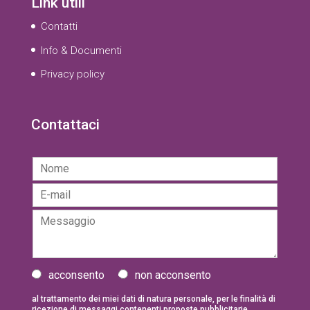
Link utili
Contatti
Info & Documenti
Privacy policy
Contattaci
N
o
E
m
-
e
M
m
*
e
a
s
i
s
l
a
I
*
acconsento
non acconsento
g
n
g
f
al trattamento dei miei dati di natura personale, per le finalità di
ricezione di messaggi contenenti proposte pubblicitarie,