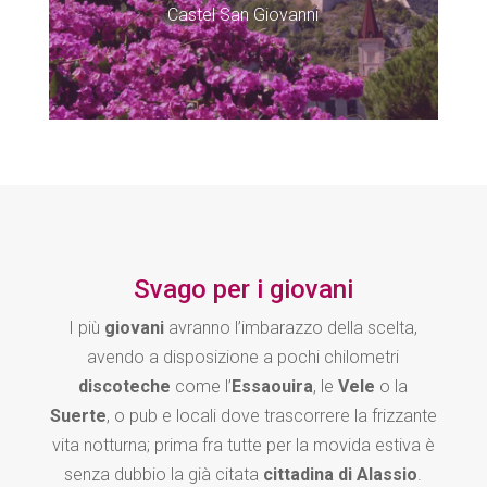
Castel San Giovanni
Svago per i giovani
I più
giovani
avranno l’imbarazzo della scelta,
avendo a disposizione a pochi chilometri
discoteche
come l’
Essaouira
, le
Vele
o la
Suerte
, o pub e locali dove trascorrere la frizzante
vita notturna; prima fra tutte per la movida estiva è
senza dubbio la già citata
cittadina di Alassio
.