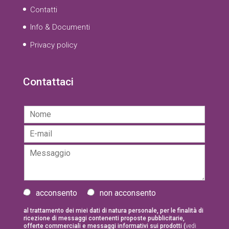
Contatti
Info & Documenti
Privacy policy
Contattaci
N
o
E
m
-
e
M
m
*
e
a
s
i
s
l
a
I
*
acconsento
non acconsento
g
n
g
f
al trattamento dei miei dati di natura personale, per le finalità di
ricezione di messaggi contenenti proposte pubblicitarie,
i
o
offerte commerciali e messaggi informativi sui prodotti (
vedi