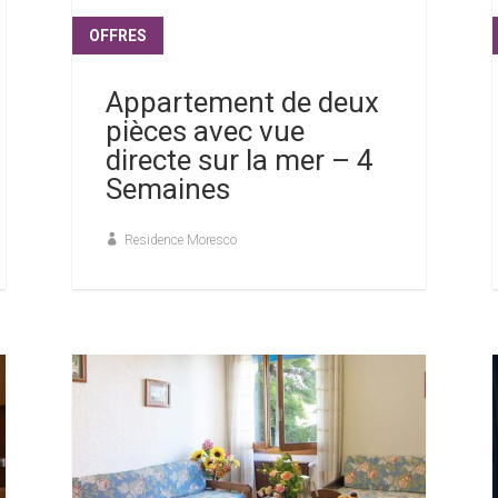
OFFRES
lire plus
Appartement de deux
pièces avec vue
directe sur la mer – 4
Semaines
Residence Moresco