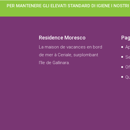
PER MANTENERE GLI ELEVATI STANDARD DI IGIENE I NOST
Residence Moresco
Pag
La maison de vacances en bord
A
de mer à Ceriale, surplombant
Se
l’île de Gallinara.
Of
Q