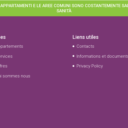
RI APPARTAMENTI E LE AREE COMUNI SONO COSTANTEMENTE SAN
SANITÀ
es
Liens utiles
ppartements
Contacts
rvices
Informations et document
fres
Privacy Policy
ui sommes nous