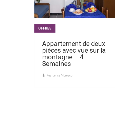
OFFRES
lire plus
Appartement de deux
pièces avec vue sur la
montagne – 4
Semaines
Residence Moresco