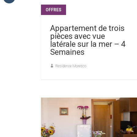
OFFRES
lire plus
Appartement de trois
pièces avec vue
latérale sur la mer – 4
Semaines
Residence Moresco