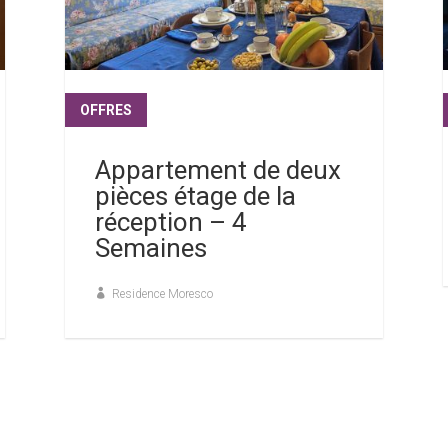
OFFRES
lire plus
Appartement de deux
pièces étage de la
réception – 4
Semaines
Residence Moresco