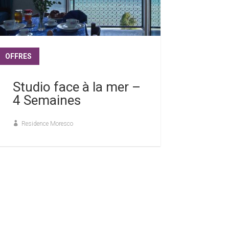
OFFRES
lire plus
Studio face à la mer –
4 Semaines
Residence Moresco