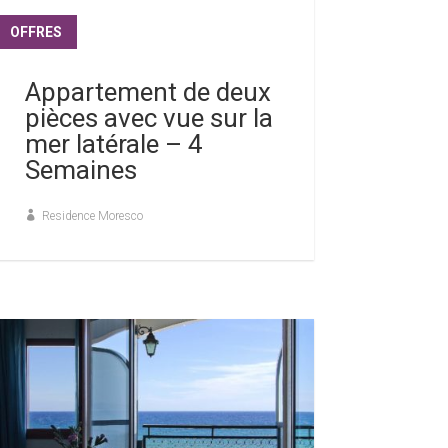
OFFRES
lire plus
Appartement de deux
pièces avec vue sur la
mer latérale – 4
Semaines
Residence Moresco