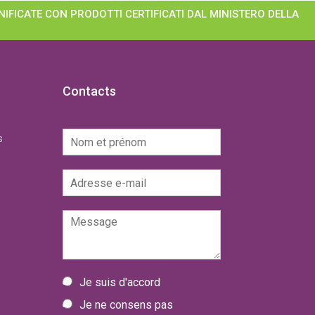
IFICATE CON PRODOTTI CERTIFICATI DAL MINISTERO DELLA
Contacts
N
s
o
m
E
e
-
t
m
p
M
a
r
e
i
é
s
l
n
s
*
o
a
m
I
Je suis d'accord
g
*
n
g
Je ne consens pas
f
i